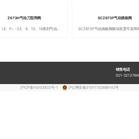
Z673H气动刀型闸阀
SCZ673F气动插板阀
H（X、F）-2.5、6、10、16系列气动刀
SCZ673F气动插板阀驱动装置可采用
阀是我公司生产的系列控制阀门之一
动、手动、伞齿轮转动等装置。汽动
装空气过滤器、电磁阀、感应器，如
驱动装置，汽动装置应在合同中注
销售电话
021-52137
沪ICP备15003832号-1
沪公网安备31011702889142号