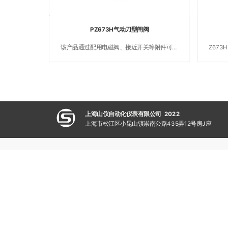
PZ673H气动刀型闸阀
该产品通过配用电磁阀、接近开关等附件可以
Z673
完成开、关两位置的动作控制和信号输出，也
型闸
可以完成连续动作的自动控制
上海山仪自动化仪表有限公司 2022
上海市松江区小昆山镇崇南公路435弄12号房J座