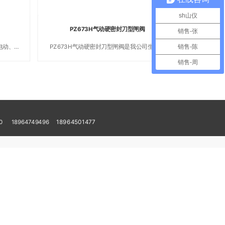
sh山仪
PZ673H气动硬密封刀型闸阀
销售-张
电动、气
PZ673H气动硬密封刀型闸阀是我公司生产的
销售-陈
装置可安
系列控制阀门之一。PZ673H气动硬密封刀型
销售-周
安装以上
闸阀在生产与应用过程中不断消化与吸收国内
明。
外类似产品结构及制造工艺的先进特点，不断
提高产品的科技含量，从一些技术细节着手，
完善了阀门的综合性能。该产品通过配用电磁
阀、接近开关等附件可以完成开、关两位置的
动作控制和信号输出，也可以完成连续动作的
自动控制。用户可根据实际需要进行选择。
660
18964749496
18964501477