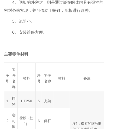
4、闸板的外密封，则是通过嵌在阀体内具有弹性的
密封条来实现，并可借助于螺钉，压板进行调整。
5、流阻小。
6、安装维修方便。
主要零件材料
零
序
件
序
零件
材料
材料
备注
号
名
号
名称
称
阀
1
HT250
5
支架
体
密
橡胶（注
2
封
6
阀杆
注1：橡胶的牌号取
1）
圈