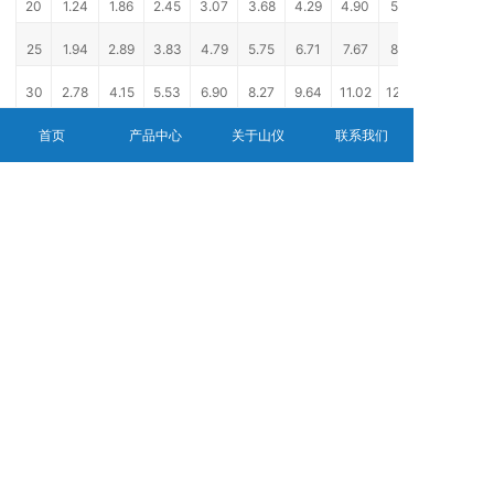
20
1.24
1.86
2.45
3.07
3.68
4.29
4.90
5.51
25
1.94
2.89
3.83
4.79
5.75
6.71
7.67
8.61
30
2.78
4.15
5.53
6.90
8.27
9.64
11.02
12.39
首页
产品中心
关于山仪
联系我们
32
3.18
4.73
6.28
7.85
9.41
10.98
12.55
14.10
40
4.95
7.40
9.83
12.26
14.69
17.16
19.60
22.04
50
7.73
11.55
15.35
19.15
22.95
26.80
30.63
34.42
63
12.27
18.34
24.37
30.41
63.44
42.55
48.62
54.55
80
19.78
29.57
29.30
49.03
58.76
68.61
78.40
88.13
100
30.9
46.2
61.4
76.6
91.8
107.2
122.5
137.7
125
48.3
72.2
96.0
119.7
143.5
167.5
191.4
215.2
150
69.5
103.9
138.2
172.5
206.9
241.2
275.5
309.8
160
79.1
118.3
157.2
196.1
235.0
274.4
313.6
352.6