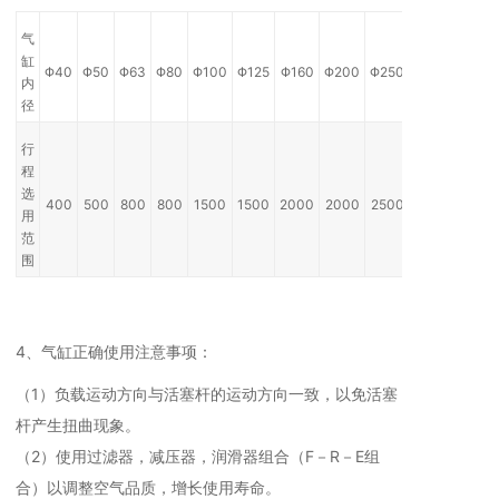
气
缸
Φ40
Φ50
Φ63
Φ80
Φ100
Φ125
Φ160
Φ200
Φ250
内
径
行
程
选
400
500
800
800
1500
1500
2000
2000
2500
用
范
围
4、气缸正确使用注意事项：
（1）负载运动方向与活塞杆的运动方向一致，以免活塞
杆产生扭曲现象。
（2）使用过滤器，减压器，润滑器组合（F－R－E组
合）以调整空气品质，增长使用寿命。