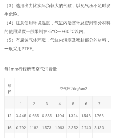
（3）选用出力比实际负载大的气缸，以免气压不足时发
生危险。
（4）注意使用环境温度，气缸内活塞环及密封部分材料
的使用温度一般限制在-5℃—+60℃以内。
（5）有腐蚀气体环境，气缸内活塞及密封部分的材料，
一般采用PTFE。
每1mm行程所需空气消费量
缸
空气压力kg/cm2
径
1
2
3
4
5
6
7
8
12
0.445
0.665
0.885
1.104
1.324
1.543
1.763
－
16
0.792
1.182
1.573
1.963
2.352
2.743
3.133
－