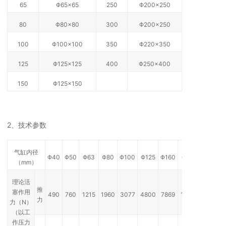
65
Φ65×65
250
Φ200×250
80
Φ80×80
300
Φ200×250
100
Φ100×100
350
Φ220×350
125
Φ125×125
400
Φ250×400
150
Φ125×150
2、技术参数
气缸内径
Φ40
Φ50
Φ63
Φ80
Φ100
Φ125
Φ160
Φ200
（mm）
理论活
推
塞作用
490
760
1215
1960
3077
4800
7869
12308
力
力（N）
（以工
作压力