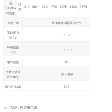
为
拉
410
680
1030
1770
2675
4400
7379
10035
0.4MPa
力
时为准
工作介质
经净化含油雾压缩空气
工作压力
0.15－1
(MPa)
环境温度
-10－+80
(℃)
相对湿度
95
活塞运动速
50－500
度(mm/g)
耐久性(KM)
600
3、气缸行程选用范围