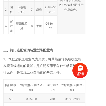
决于介质和温度。
2：闸板材质取决于
闸
不锈钢
ZHMn58
3
7
螺母
介质成分。
板
（注2）
－2－2
密
聚四氟乙
QT40－
4
封
8
手轮
烯
17
条
三、阀门选配驱动装置型号配置表
1、气缸是以压缩空气为介质，将其能量转换成机械能，
实现直线运动的装置，是广泛应用于各种气动系统的执
行元件，是实现工业自动化的基础元件。
阀门通径
气缸规格（缸径×行
阀门通径
气缸规格（缸径行
DN
程）
DN
程）
50
Φ65×50
200
Φ160×200